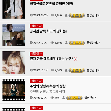
생일선물로 본인을 준비한 여친!
2023.08.28
1,056
통합관리자
설문조사
공자관 감독 최고의 영화는?
2022.10.27
1,046
통합관리자
설문조사
현재 한국 에로배우 1위는 누구?
(2)
2022.10.14
2,519
통합관리자
설문조사
주인의 성향vs복종의 성향
주인의 성향vs복종의 성향
2026.02.27
396
설문관리자
설문조사