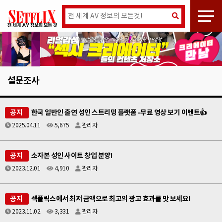
설문조사
공지
한국 일반인 출연 성인 스트리밍 플랫폼 -무료 영상 보기 이벤트👍
2025.04.11
5,675
관리자
공지
소자본 성인 사이트 창업 분양!
2023.12.01
4,910
관리자
공지
섹플릭스에서 최저 금액으로 최고의 광고 효과를 맛 보세요!
2023.11.02
3,331
관리자