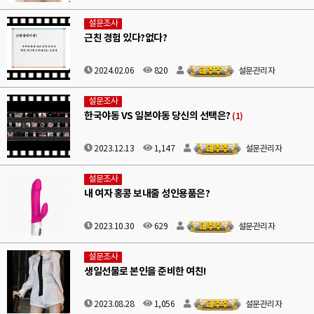
설문조사
근친 경험 있다?없다?
2024.02.06
820
설문관리자
설문조사
한국야동 VS 일본야동 당신의 선택은?
(1)
2023.12.13
1,147
설문관리자
설문조사
내 여자 홍콩 보내줄 성인용품은?
2023.10.30
629
설문관리자
설문조사
생일선물로 본인을 준비한 여친!
2023.08.28
1,056
설문관리자