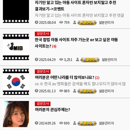
자기만 알고 있는 야동 사이트 혼자만 보지말고 추천
결과보기->코멘트
자기만 알고 있는 야동 사이트 혼자만 보지말고 추천 댓글
ㄱㄱ
2025.08.04
799
설문관리자
설문조사
한국 합법 야동 사이트 자주 가는곳 or 보고 싶은 야동
사이트는?
(6)
2025.04.29
3,251
설문관리자
설문조사
여러분은 어떤 나라를 더 많이보나요?
(1)
vs ※ 한국 av 영화들은 검색을 해도 잘나오지가 않아서 많
이 힘듭니다!
2025.01.13
869
설문관리자
설문조사
여러분의 관심주제는?
2024.09.26
690
설문관리자