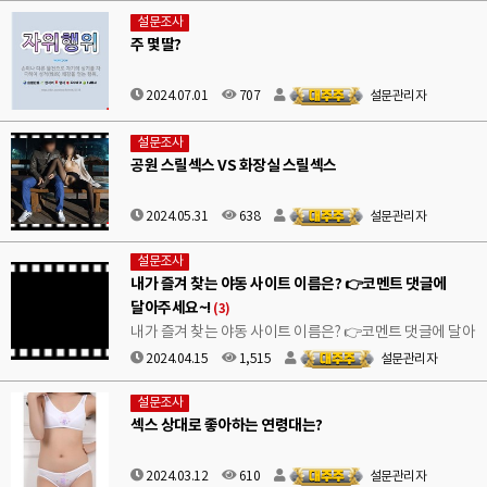
설문조사
주 몇딸?
2024.07.01
707
설문관리자
설문조사
공원 스릴섹스 VS 화장실 스릴섹스
2024.05.31
638
설문관리자
설문조사
내가 즐겨 찾는 야동 사이트 이름은? 👉코멘트 댓글에
달아주세요~!
(3)
내가 즐겨 찾는 야동 사이트 이름은? 👉코멘트 댓글에 달아
주세요~!
2024.04.15
1,515
설문관리자
설문조사
섹스 상대로 좋아하는 연령대는?
2024.03.12
610
설문관리자