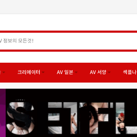
국
크리에이터
AV 일본
AV 서양
섹플