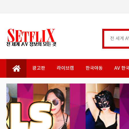
광고판
라이브캠
한국야동
AV 한